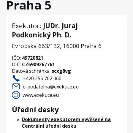
Praha 5
Exekutor:
JUDr. Juraj
Podkonický Ph. D.
Evropská 663/132, 16000 Praha 6
IČO:
49720821
DIČ:
CZ6909267761
Datová schránka:
scxg8vg
+420 255 702 060
e-podatelna@exekuce.eu
www.exekuce.eu
Úřední desky
Dokumenty exekutorem vyvěšené na
Centrální úřední desku