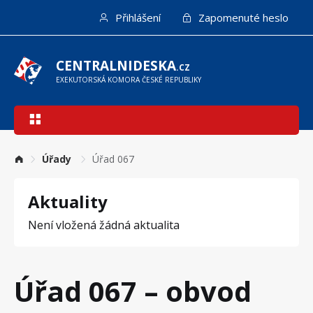
Přejít
Přihlášení
Zapomenuté heslo
k
hlavnímu
obsahu
CENTRALNIDESKA
.CZ
EXEKUTORSKÁ KOMORA ČESKÉ REPUBLIKY
Hlavní
navigace
Úřady
Úřad 067
Aktuality
Není vložená žádná aktualita
Úřad 067 – obvod