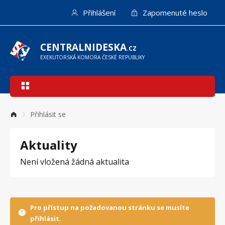
Přejít
Přihlášení
Zapomenuté heslo
k
hlavnímu
obsahu
CENTRALNIDESKA
.CZ
EXEKUTORSKÁ KOMORA ČESKÉ REPUBLIKY
Hlavní
navigace
Přihlásit se
Aktuality
Není vložená žádná aktualita
Pro přístup na požadovanou stránku se musíte
přihlásit.