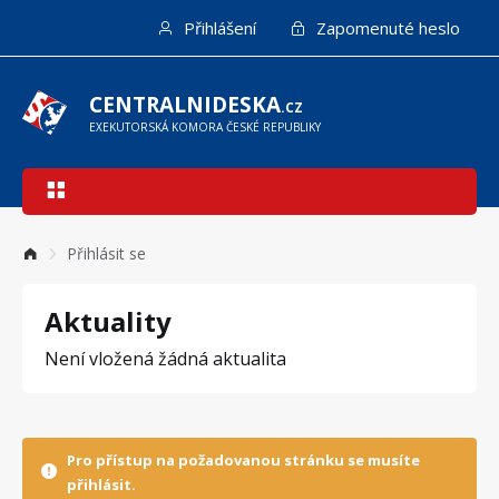
Přejít
Přihlášení
Zapomenuté heslo
k
hlavnímu
obsahu
CENTRALNIDESKA
.CZ
EXEKUTORSKÁ KOMORA ČESKÉ REPUBLIKY
Hlavní
navigace
Přihlásit se
Aktuality
Není vložená žádná aktualita
Pro přístup na požadovanou stránku se musíte
přihlásit.