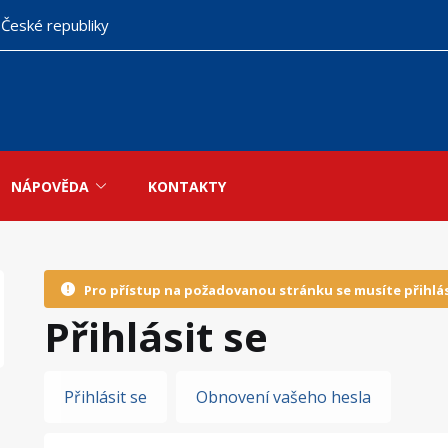
 České republiky
NÁPOVĚDA
KONTAKTY
Pro přístup na požadovanou stránku se musíte přihlás
Přihlásit se
Hlavní
Přihlásit se
Obnovení vašeho hesla
záložky