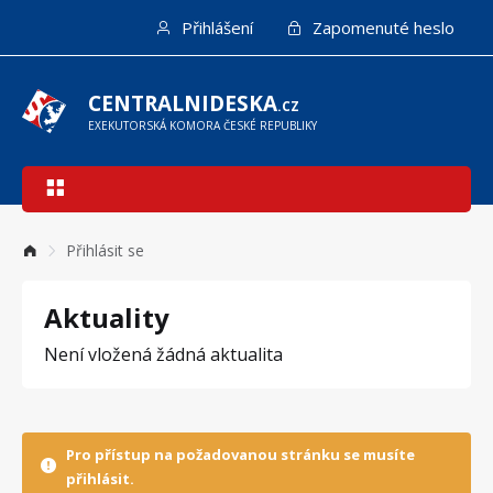
Přejít
Přihlášení
Zapomenuté heslo
k
hlavnímu
obsahu
CENTRALNIDESKA
.CZ
EXEKUTORSKÁ KOMORA ČESKÉ REPUBLIKY
Hlavní
navigace
Přihlásit se
Aktuality
Není vložená žádná aktualita
Pro přístup na požadovanou stránku se musíte
přihlásit.